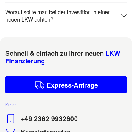
Worauf sollte man bei der Investition in einen
neuen LKW achten?
Schnell & einfach zu Ihrer neuen
LKW
Finanzierung
E
A
x
p
r
e
s
s
-
n
f
r
a
g
e
Kontakt
+49 2362 9932600